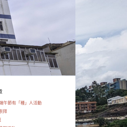
章
 – 端午節有「種」人活動
誕崇拜
班