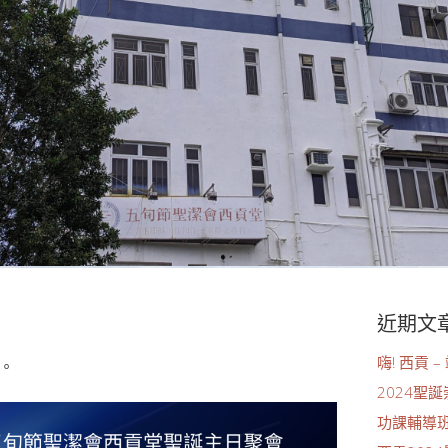
近期文
嗨! 西貢
。
2024聖
功課輔導