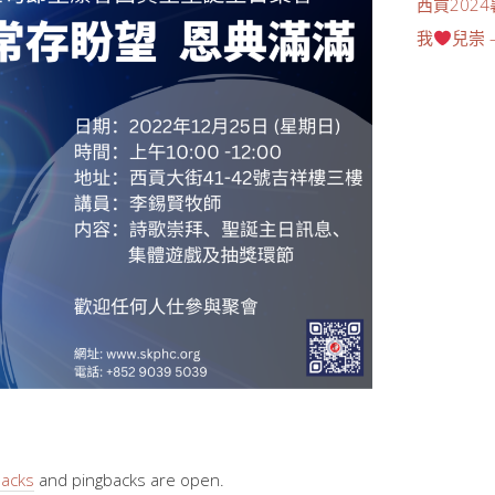
西貢202
我
兒崇 –
backs
and pingbacks are open.